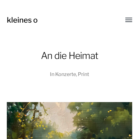
kleines o
Menü
umsch
An die Heimat
In
Konzerte
,
Print